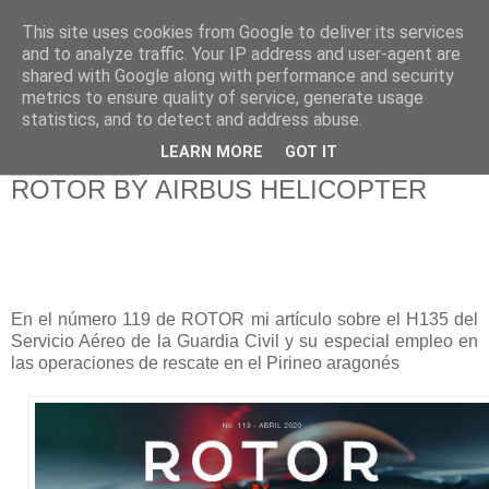
This site uses cookies from Google to deliver its services
Francisco Francés
and to analyze traffic. Your IP address and user-agent are
shared with Google along with performance and security
Torrontera
metrics to ensure quality of service, generate usage
statistics, and to detect and address abuse.
LEARN MORE
GOT IT
03 junio 2020
ROTOR BY AIRBUS HELICOPTER
En el número 119 de ROTOR mi artículo sobre el H135 del
Servicio Aéreo de la Guardia Civil y su especial empleo en
las operaciones de rescate en el Pirineo aragonés